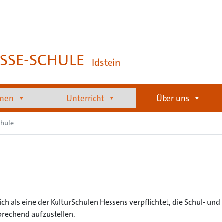
SSE-SCHULE
Idstein
onen
Unterricht
Über uns
chule
ch als eine der KulturSchulen Hessens verpflichtet, die Schul- und
rechend aufzustellen.