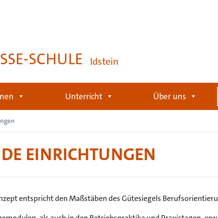
SSE-SCHULE
Idstein
onen
Unterricht
Über uns
ungen
NDE EINRICHTUNGEN
nzept entspricht den Maßstäben des Gütesiegels Berufsorientier
remodulen, als auch in den Betriebspraktika und Praxistagen, erw